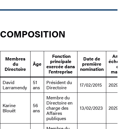
COMPOSITION
Fonction
Année
Membres
Date de
principale
échéanc
du
Âge
première
exercée dans
du
Directoire
nomination
l’entreprise
mandat
David
51
Président du
17/02/2015
2029
Larramendy
ans
Directoire
Membre du
Directoire en
Karine
56
charge des
13/02/2023
2029
Blouët
ans
Affaires
publiques
Membre du