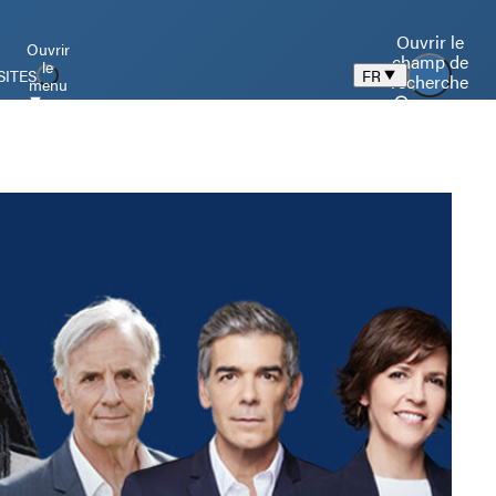
Ouvrir le
Ouvrir
champ de
le
SITES
FR
recherche
menu