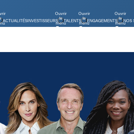
rir
Ouvrir
Ouvrir
Ouvrir
e
le
le
le
ACTUALITÉS
INVESTISSEURS
TALENTS
ENGAGEMENTS
NOS 
nu
menu
menu
menu