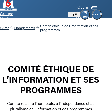
Ouvrir le
champ de
Ouvrir
Groupe
FR
recherche
le
M6 Aller
menu
à la page
Comité éthique de l’information et ses
d’accueil
Home
Engagements
programmes
COMITÉ ÉTHIQUE DE
L’INFORMATION ET SES
PROGRAMMES
Comité relatif à l’honnêteté, à l’indépendance et au
pluralisme de l’information et des programmes