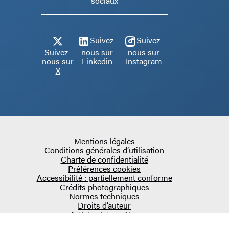
sociaux
Suivez-
Suivez-
Suivez-
nous sur
nous sur
nous sur
Linkedin
Instagram
X
Mentions légales
Conditions générales d’utilisation
Charte de confidentialité
Préférences cookies
Accessibilité : partiellement conforme
Crédits photographiques
Normes techniques
Droits d’auteur
Artistes interprètes
COPYRIGHT 2026