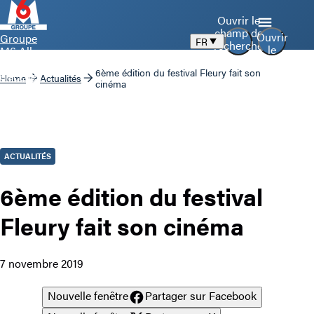
Ouvrir le
champ de
Ouvrir
Groupe
FR
recherche
le
M6 Aller
menu
à la page
6ème édition du festival Fleury fait son
d’accueil
Home
Actualités
cinéma
ACTUALITÉS
6ème édition du festival
Fleury fait son cinéma
7 novembre 2019
Nouvelle fenêtre
Partager sur Facebook