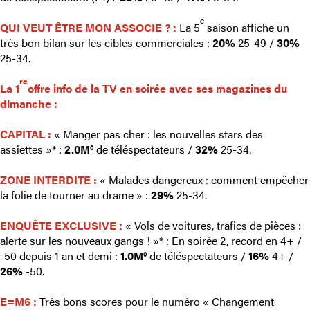
e
QUI VEUT ÊTRE MON ASSOCIE ? :
La 5
saison affiche un
très bon bilan sur les cibles commerciales :
20%
25-49 /
30%
25-34.
re
La 1
offre info de la TV en soirée avec ses magazines du
dimanche
:
CAPITAL :
« Manger pas cher : les nouvelles stars des
assiettes »* :
2.0M°
de téléspectateurs /
32%
25-34.
ZONE INTERDITE :
« Malades dangereux : comment empêcher
la folie de tourner au drame » :
29%
25-34.
ENQUÊTE EXCLUSIVE :
« Vols de voitures, trafics de pièces :
alerte sur les nouveaux gangs ! »* : En soirée 2, record en 4+ /
-50 depuis 1 an et demi :
1.0M°
de téléspectateurs /
16%
4+ /
26%
-50.
E=M6 :
Très bons scores pour le numéro « Changement