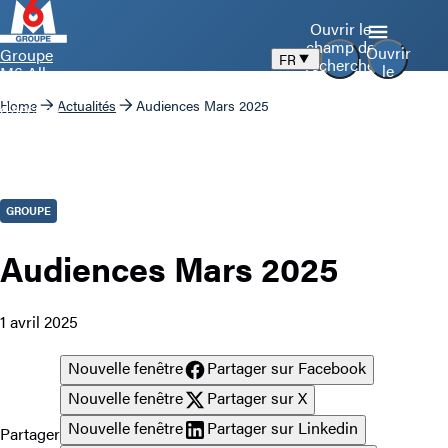
Ouvrir le
champ de
Ouvrir
Groupe
FR
recherche
le
M6 Aller
menu
à la page
Home
Actualités
Audiences Mars 2025
d’accueil
GROUPE
Audiences Mars 2025
1 avril 2025
Nouvelle fenêtre
Partager sur Facebook
Nouvelle fenêtre
Partager sur X
Nouvelle fenêtre
Partager sur Linkedin
Partager