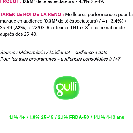
I ROBOT :
0.5M°
de téléspectateurs /
4.4%
25-49.
TAREK LE ROI DE LA RENO :
Meilleures performances pour la
marque en audience (
0.3M°
de téléspectateurs) / 4+ (
3.4%
) /
e
25-49 (
7.2%
) le 22/03. 6ter leader TNT et 3
chaîne nationale
auprès des 25-49.
Source : Médiamétrie / Médiamat – audience à date
Pour les axes programmes – audiences consolidées à J+7
1.1% 4+ / 1.8% 25-49 / 2.1% FRDA-50
/ 14.1% 4-10 ans