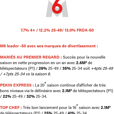
7.7% 4+ / 12.2% 25-49/ 13.0% FRDA-50
M6 leader -50 avec ses marques de divertissement
:
MARIÉS AU PREMIER REGARD
:
Succès pour la nouvelle
saison en nette progression en un an avec
2.6M°
de
téléspectateurs (P1) /
26%
25-49 /
35%
25-34 soit
+4pts 25-49
/ +7pts 25-34 vs la saison 8
.
e
PEKIN EXPRESS :
La 20
saison continue d’afficher de très
bons niveaux via le délinéaire avec
2.1M°
de téléspectateurs (P1)
/
22%
25-49 /
32%
25-34.
e
TOP CHEF :
Très bon lancement pour la 16
saison avec
2.1M°
de téléspectateurs (P1) /
25%
25-49 /
41%
25-34.