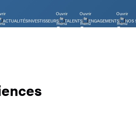
rir
Ouvrir
Ouvrir
Ouvrir
e
le
le
le
ACTUALITÉS
INVESTISSEURS
TALENTS
ENGAGEMENTS
NOS 
nu
menu
menu
menu
iences