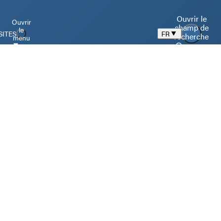
Ouvrir le
Ouvrir
champ de
le
SITES
FR
recherche
menu