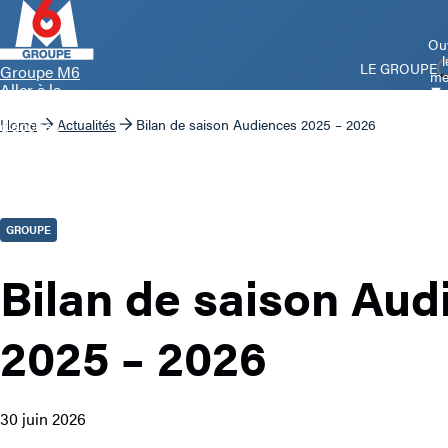
Ouv
l
LE GROUPE
Groupe M6
me
Aller à la
page
d’accueil
Home
Actualités
Bilan de saison Audiences 2025 – 2026
GROUPE
Bilan de saison Aud
2025 – 2026
30 juin 2026