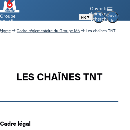
Ouvrir le
champ de
Ouvrir
Groupe
FR
recherche
le
M6 Aller
menu
à la page
Home
Cadre réglementaire du Groupe M6
Les chaînes TNT
d’accueil
LES CHAÎNES TNT
Cadre légal