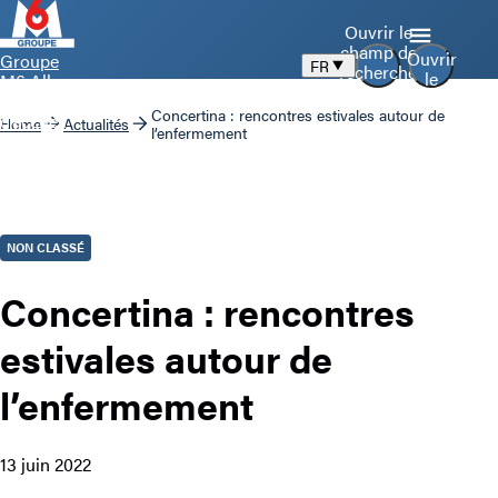
Ouvrir le
champ de
Ouvrir
Groupe
FR
recherche
le
M6 Aller
menu
à la page
Concertina : rencontres estivales autour de
d’accueil
Home
Actualités
l’enfermement
NON CLASSÉ
Concertina : rencontres
estivales autour de
l’enfermement
13 juin 2022