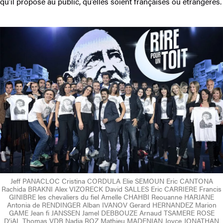
qu’il propose au public, qu’elles soient françaises ou étrangères.
Jeff PANACLOC Cristina CORDULA Elie SEMOUN Eric CANTONA
Rachida BRAKNI Alex VIZORECK David SALLES Eric CARRIERE Francis
GINIBRE les chevaliers du fiel Amelle CHAHBI Reouanne HARJANE
Antonia de RENDINGER Alban IVANOV Gerard HERNANDEZ Marion
GAME Jean fi JANSSEN Jamel DEBBOUZE Arnaud TSAMERE ROSE
D’jAL Thomas VDB Nadia ROZ Mathieu MADENIAN Joyce JONATHAN