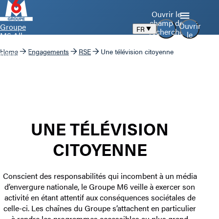
Ouvrir le
champ de
Ouvrir
Groupe
FR
recherche
le
M6 Aller
menu
à la page
Home
Engagements
RSE
Une télévision citoyenne
d’accueil
UNE TÉLÉVISION
CITOYENNE
Conscient des responsabilités qui incombent à un média
d’envergure nationale, le Groupe M6 veille à exercer son
activité en étant attentif aux conséquences sociétales de
celle-ci. Les chaînes du Groupe s’attachent en particulier
à rendre les programmes accessibles au plus grand