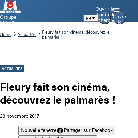
Ouvrir le
champ de
Ouvrir
Groupe
FR
recherche
le
M6 Aller
menu
à la page
Fleury fait son cinéma, découvrez le
d’accueil
Home
Actualités
palmarès !
ACTUALITÉS
Fleury fait son cinéma,
découvrez le palmarès !
28 novembre 2017
Nouvelle fenêtre
Partager sur Facebook