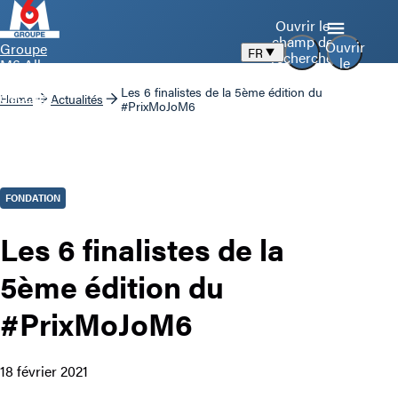
Ouvrir le
champ de
Ouvrir
Groupe
FR
recherche
le
M6 Aller
menu
à la page
Les 6 finalistes de la 5ème édition du
d’accueil
Home
Actualités
#PrixMoJoM6
FONDATION
Les 6 finalistes de la
5ème édition du
#PrixMoJoM6
18 février 2021