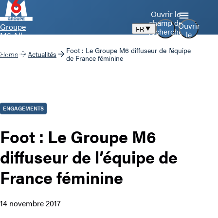
Ouvrir le
champ de
Ouvrir
Groupe
FR
recherche
le
M6 Aller
menu
à la page
Foot : Le Groupe M6 diffuseur de l’équipe
d’accueil
Home
Actualités
de France féminine
ENGAGEMENTS
Foot : Le Groupe M6
diffuseur de l’équipe de
France féminine
14 novembre 2017