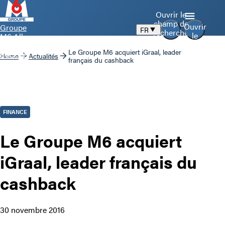
Ouvrir le
champ de
Ouvrir
Groupe
FR
recherche
le
M6 Aller
menu
à la page
Le Groupe M6 acquiert iGraal, leader
d’accueil
Home
Actualités
français du cashback
FINANCE
Le Groupe M6 acquiert
iGraal, leader français du
cashback
30 novembre 2016