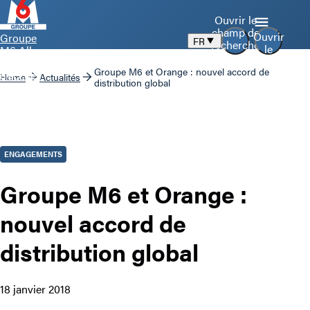
Ouvrir le
champ de
Ouvrir
Groupe
FR
recherche
le
M6 Aller
menu
à la page
Groupe M6 et Orange : nouvel accord de
d’accueil
Home
Actualités
distribution global
ENGAGEMENTS
Groupe M6 et Orange :
nouvel accord de
distribution global
18 janvier 2018