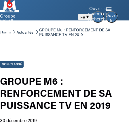
Ouvrir le
champ de
Ouvrir
Groupe
FR
recherche
le
M6 Aller
menu
à la page
GROUPE M6 : RENFORCEMENT DE SA
d’accueil
Home
Actualités
PUISSANCE TV EN 2019
NON CLASSÉ
GROUPE M6 :
RENFORCEMENT DE SA
PUISSANCE TV EN 2019
30 décembre 2019