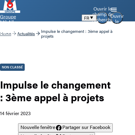
Ouvrir le
champ de
Ouvrir
Groupe
FR
recherche
le
M6 Aller
menu
à la page
Impulse le changement : 3ème appel à
d’accueil
Home
Actualités
projets
NON CLASSÉ
Impulse le changement
: 3ème appel à projets
14 février 2023
Nouvelle fenêtre
Partager sur Facebook