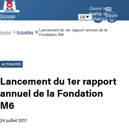
Ouvrir le
champ de
Ouvrir
Groupe
FR
recherche
le
M6 Aller
menu
à la page
Lancement du 1er rapport annuel de la
d’accueil
Home
Actualités
Fondation M6
ACTUALITÉS
Lancement du 1er rapport
annuel de la Fondation
M6
24 juillet 2017