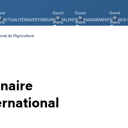
rir
Ouvrir
Ouvrir
Ouvrir
e
le
le
le
ACTUALITÉS
INVESTISSEURS
TALENTS
ENGAGEMENTS
NOS 
nu
menu
menu
menu
nal de l’Agriculture
naire
ernational