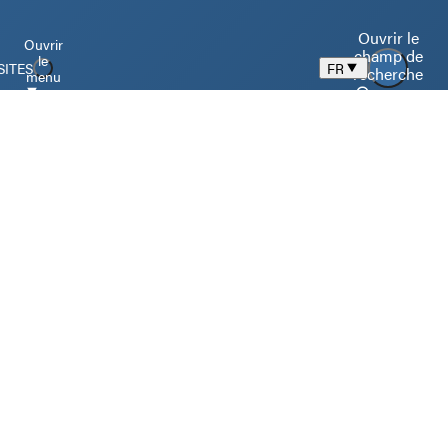
Ouvrir le
Ouvrir
champ de
le
SITES
FR
recherche
menu