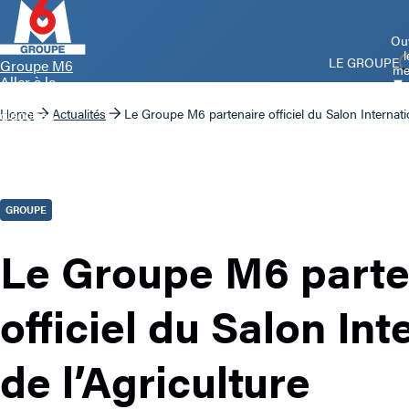
Ouv
l
LE GROUPE
Groupe M6
me
Aller à la
page
d’accueil
Home
Actualités
Le Groupe M6 partenaire officiel du Salon Internatio
GROUPE
Le Groupe M6 parte
officiel du Salon Int
de l’Agriculture