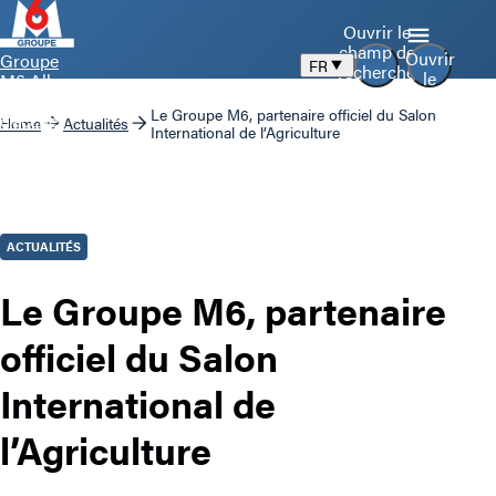
Ouvrir le
champ de
Ouvrir
Groupe
FR
recherche
le
M6 Aller
menu
à la page
Le Groupe M6, partenaire officiel du Salon
d’accueil
Home
Actualités
International de l’Agriculture
ACTUALITÉS
Le Groupe M6, partenaire
officiel du Salon
International de
l’Agriculture