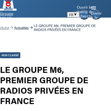
Ouvrir le
champ de
Ouvrir
Groupe
FR
recherche
le
M6 Aller
menu
à la page
LE GROUPE M6, PREMIER GROUPE DE
d’accueil
Home
Actualités
RADIOS PRIVÉES EN FRANCE
NON CLASSÉ
LE GROUPE M6,
PREMIER GROUPE DE
RADIOS PRIVÉES EN
FRANCE