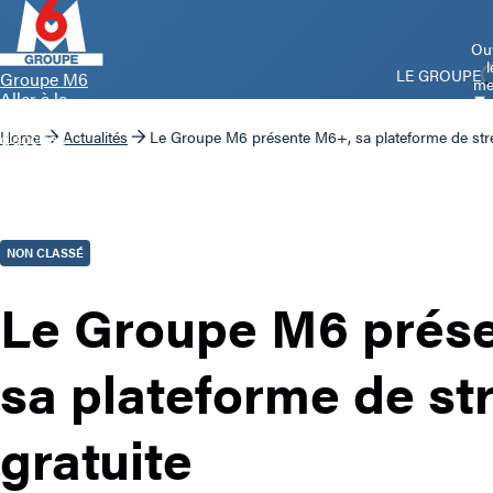
Ouv
l
LE GROUPE
Groupe M6
me
Aller à la
page
d’accueil
Home
Actualités
Le Groupe M6 présente M6+, sa plateforme de str
NON CLASSÉ
Le Groupe M6 prés
sa plateforme de s
gratuite