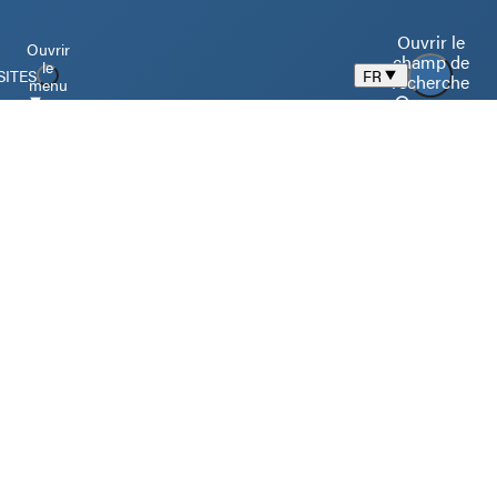
Ouvrir le
Ouvrir
champ de
le
SITES
FR
recherche
menu