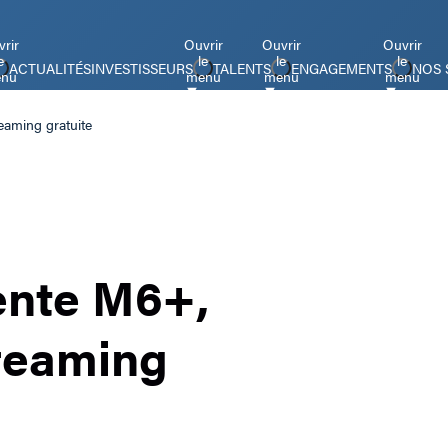
rir
Ouvrir
Ouvrir
Ouvrir
e
le
le
le
ACTUALITÉS
INVESTISSEURS
TALENTS
ENGAGEMENTS
NOS 
nu
menu
menu
menu
eaming gratuite
ente M6+,
treaming