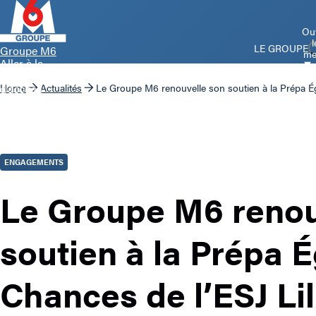
Ouv
l
LE GROUPE
Groupe M6
me
Aller à la
page
d’accueil
Home
Actualités
Le Groupe M6 renouvelle son soutien à la Prépa Éga
ENGAGEMENTS
Le Groupe M6 renou
soutien à la Prépa É
Chances de l’ESJ Lil