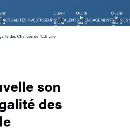
rir
Ouvrir
Ouvrir
Ouvrir
e
le
le
le
ACTUALITÉS
INVESTISSEURS
TALENTS
ENGAGEMENTS
NOS 
nu
menu
menu
menu
lité des Chances de l’ESJ Lille
velle son
galité des
le