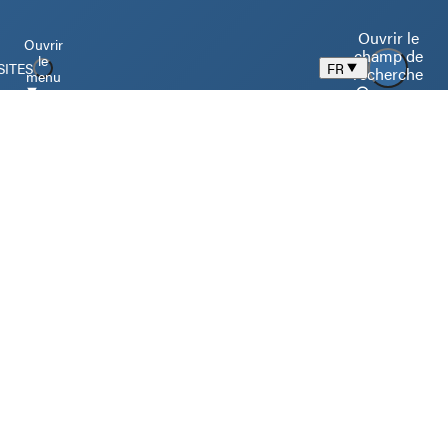
Ouvrir le
Ouvrir
champ de
le
SITES
FR
recherche
menu