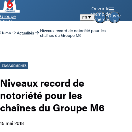
Ouvrir le
champ de
Ouvrir
Groupe
FR
recherche
le
M6 Aller
menu
à la page
Niveaux record de notoriété pour les
d’accueil
Home
Actualités
chaînes du Groupe M6
ENGAGEMENTS
Niveaux record de
notoriété pour les
chaînes du Groupe M6
15 mai 2018