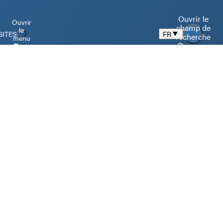
Ouvrir le
Ouvrir
champ de
le
SITES
FR
recherche
menu