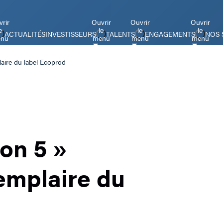
rir
Ouvrir
Ouvrir
Ouvrir
e
le
le
le
ACTUALITÉS
INVESTISSEURS
TALENTS
ENGAGEMENTS
NOS 
nu
menu
menu
menu
laire du label Ecoprod
son 5 »
xemplaire du