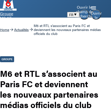
Ouvrir le
champ de
Ouvrir
Groupe
FR
recherche
le
M6 Aller
menu
à la page
M6 et RTL s’associent au Paris FC et
d’accueil
Home
Actualités
deviennent les nouveaux partenaires médias
officiels du club
GROUPE
M6 et RTL s’associent au
Paris FC et deviennent
les nouveaux partenaires
médias officiels du club