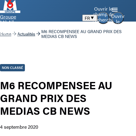
Ouvrir le
champ de
Ouvrir
Groupe
FR
recherche
le
M6 Aller
menu
à la page
M6 RECOMPENSEE AU GRAND PRIX DES
d’accueil
Home
Actualités
MEDIAS CB NEWS
NON CLASSÉ
M6 RECOMPENSEE AU
GRAND PRIX DES
MEDIAS CB NEWS
4 septembre 2020