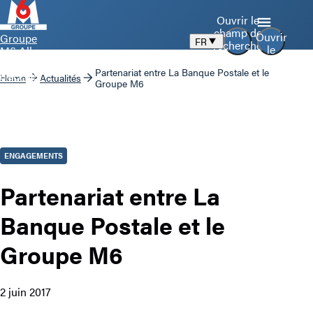
Ouvrir le
champ de
Ouvrir
Groupe
FR
recherche
le
M6 Aller
menu
à la page
Partenariat entre La Banque Postale et le
d’accueil
Home
Actualités
Groupe M6
ENGAGEMENTS
Partenariat entre La
Banque Postale et le
Groupe M6
2 juin 2017