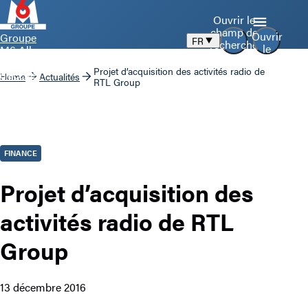
Ouvrir le
champ de
Ouvrir
Groupe
FR
recherche
le
M6 Aller
menu
à la page
Projet d’acquisition des activités radio de
d’accueil
Home
Actualités
RTL Group
FINANCE
Projet d’acquisition des
activités radio de RTL
Group
13 décembre 2016