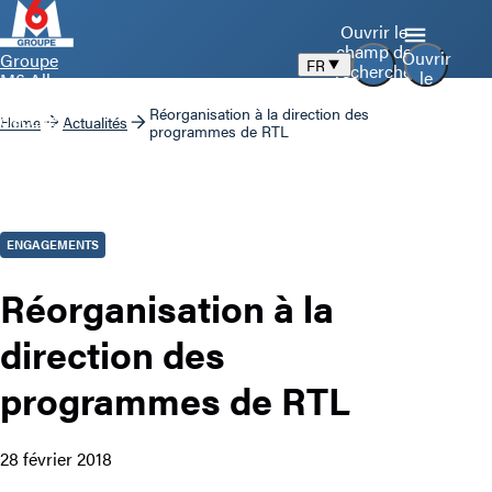
Ouvrir le
champ de
Ouvrir
Groupe
FR
recherche
le
M6 Aller
menu
à la page
Réorganisation à la direction des
d’accueil
Home
Actualités
programmes de RTL
ENGAGEMENTS
Réorganisation à la
direction des
programmes de RTL
28 février 2018