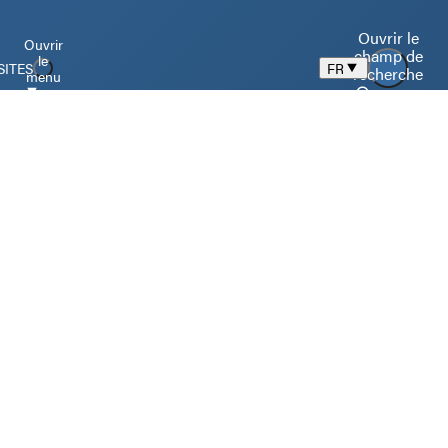
Ouvrir le
Ouvrir
champ de
le
SITES
FR
recherche
menu