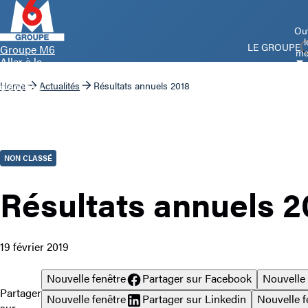
Ouv
l
LE GROUPE
Groupe M6
me
Aller à la
page
d’accueil
Home
Actualités
Résultats annuels 2018
NON CLASSÉ
Résultats annuels 2
19 février 2019
Nouvelle fenêtre
Partager sur Facebook
Nouvelle 
Partager
Nouvelle fenêtre
Partager sur Linkedin
Nouvelle f
sur