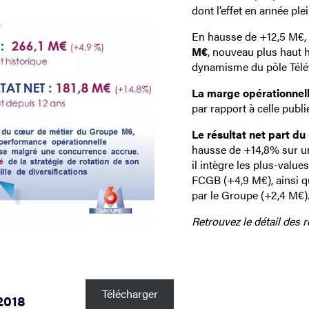
dont l’effet en année ple
En hausse de +12,5 M€,
M€
, nouveau plus haut 
dynamisme du pôle Télévi
La marge opérationnell
par rapport à celle publi
Le résultat net part d
hausse de +14,8% sur un 
il intègre les plus-val
FCGB (+4,9 M€), ainsi qu
par le Groupe (+2,4 M€)
Retrouvez le détail des
Télécharger
2018