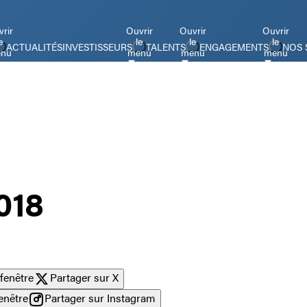
rir
Ouvrir
Ouvrir
Ouvrir
e
le
le
le
ACTUALITÉS
INVESTISSEURS
TALENTS
ENGAGEMENTS
NOS 
nu
menu
menu
menu
018
fenêtre
Partager sur X
enêtre
Partager sur Instagram