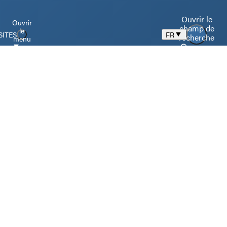
Ouvrir le
Ouvrir
champ de
le
SITES
FR
recherche
menu