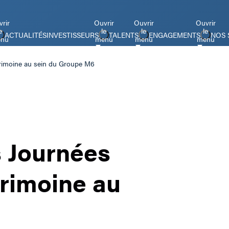
rir
Ouvrir
Ouvrir
Ouvrir
e
le
le
le
ACTUALITÉS
INVESTISSEURS
TALENTS
ENGAGEMENTS
NOS 
nu
menu
menu
menu
trimoine au sein du Groupe M6
s Journées
rimoine au