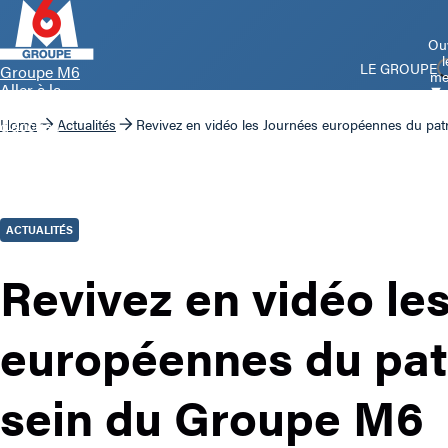
Ouv
l
LE GROUPE
Groupe M6
me
Aller à la
page
d’accueil
Home
Actualités
Revivez en vidéo les Journées européennes du pa
ACTUALITÉS
Revivez en vidéo le
européennes du pat
sein du Groupe M6