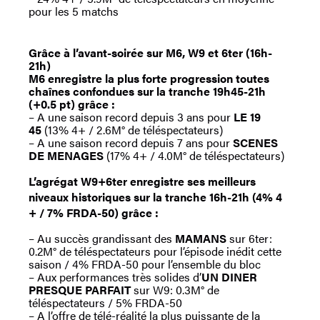
pour les 5 matchs
Grâce à l’avant-soirée sur M6, W9 et 6ter (16h-
21h)
M6 enregistre la plus forte progression toutes
chaînes confondues sur la tranche 19h45-21h
(+0.5 pt) grâce :
– A une saison record depuis 3 ans pour
LE 19
45
(13% 4+ / 2.6M° de téléspectateurs)
– A une saison record depuis 7 ans pour
SCENES
DE MENAGES
(17% 4+ / 4.0M° de téléspectateurs)
L’agrégat W9+6ter enregistre ses meilleurs
niveaux historiques sur la tranche 16h-21h (4% 4
+ / 7% FRDA-50) grâce :
– Au succès grandissant des
MAMANS
sur 6ter:
0.2M° de téléspectateurs pour l’épisode inédit cette
saison / 4% FRDA-50 pour l’ensemble du bloc
– Aux performances très solides d’
UN DINER
PRESQUE PARFAIT
sur W9: 0.3M° de
téléspectateurs / 5% FRDA-50
– A l’offre de télé-réalité la plus puissante de la