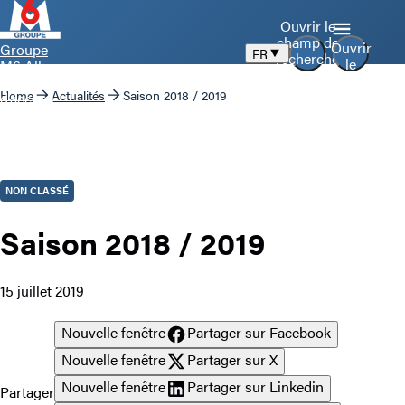
Ouvrir le
champ de
Ouvrir
Groupe
FR
recherche
le
M6 Aller
menu
à la page
Home
Actualités
Saison 2018 / 2019
d’accueil
NON CLASSÉ
Saison 2018 / 2019
15 juillet 2019
Nouvelle fenêtre
Partager sur Facebook
Nouvelle fenêtre
Partager sur X
Nouvelle fenêtre
Partager sur Linkedin
Partager