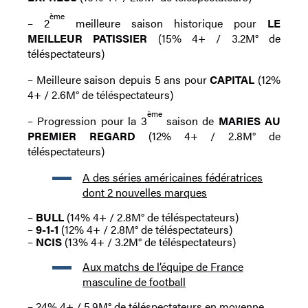
ème
– 2
meilleure saison historique pour
LE
MEILLEUR PATISSIER
(15% 4+ / 3.2M° de
téléspectateurs)
– Meilleure saison depuis 5 ans pour
CAPITAL
(12%
4+ / 2.6M° de téléspectateurs)
ème
– Progression pour la 3
saison de
MARIES AU
PREMIER REGARD
(12% 4+ / 2.8M° de
téléspectateurs)
A des séries américaines fédératrices
dont 2 nouvelles marques
–
BULL
(14% 4+ / 2.8M° de téléspectateurs)
–
9-1-1
(12% 4+ / 2.8M° de téléspectateurs)
–
NCIS
(13% 4+ / 3.2M° de téléspectateurs)
Aux matchs de l’équipe de France
masculine de football
– 24% 4+ / 5.9M° de téléspectateurs en moyenne