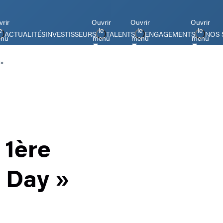
rir
Ouvrir
Ouvrir
Ouvrir
e
le
le
le
ACTUALITÉS
INVESTISSEURS
TALENTS
ENGAGEMENTS
NOS 
nu
menu
menu
menu
 »
 1ère
y Day »