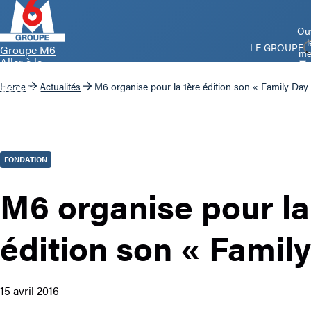
Ouv
l
LE GROUPE
Groupe M6
me
Aller à la
page
d’accueil
Home
Actualités
M6 organise pour la 1ère édition son « Family Day
FONDATION
M6 organise pour la
édition son « Famil
15 avril 2016