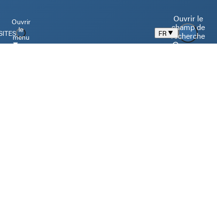
Ouvrir le
Ouvrir
champ de
le
SITES
FR
recherche
menu