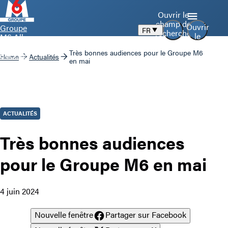
Ouvrir le
champ de
Ouvrir
Groupe
FR
recherche
le
M6 Aller
menu
à la page
Très bonnes audiences pour le Groupe M6
d’accueil
Home
Actualités
en mai
ACTUALITÉS
Très bonnes audiences
pour le Groupe M6 en mai
4 juin 2024
Nouvelle fenêtre
Partager sur Facebook