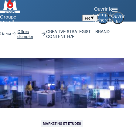
Ouvrir le
champ de
Ouvrir
Groupe
FR
recherche
le
M6 Aller
menu
à la page
Offres
CREATIVE STRATEGIST – BRAND
d’accueil
Home
d’emploi
CONTENT H/F
MARKETING ET ÉTUDES