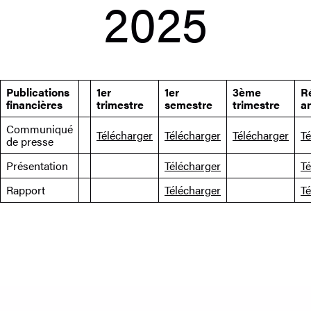
2025
Publications
1er
1er
3ème
R
financières
trimestre
semestre
trimestre
a
Communiqué
Télécharger
Télécharger
Télécharger
Té
de presse
Présentation
Télécharger
Té
Rapport
Télécharger
Té