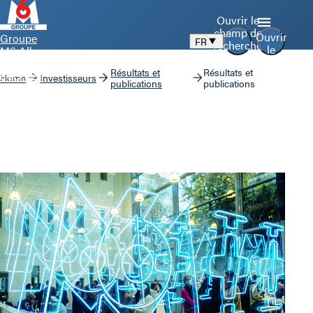
Ouvrir le
champ de
Ouvrir
Groupe
FR
recherche
le
M6 Aller
menu
à la page
Résultats et
Résultats et
d’accueil
Home
Investisseurs
publications
publications