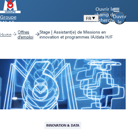
Ouvrir le
champ de
Ouvrir
Groupe
FR
recherche
le
M6 Aller
menu
à la page
Offres
Stage | Assistant(e) de Missions en
d’accueil
Home
d’emploi
innovation et programmes IA/data H/F
INNOVATION & DATA