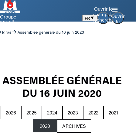
Ouvrir le
champ de
Ouvrir
Groupe
FR
recherche
le
M6 Aller
menu
à la page
Home
Assemblée générale du 16 juin 2020
d’accueil
ASSEMBLÉE GÉNÉRALE
DU 16 JUIN 2020
2026
2025
2024
2023
2022
2021
2020
ARCHIVES